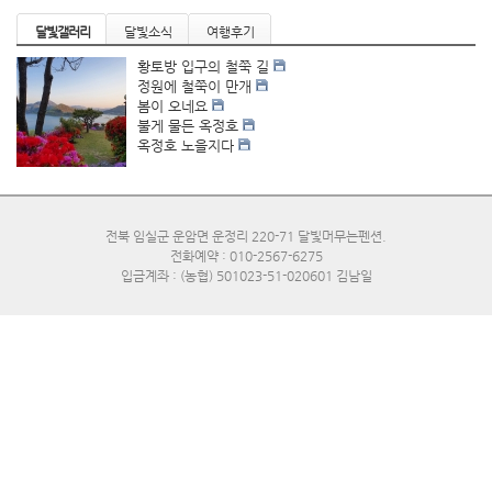
달빛갤러리
달빛소식
여행후기
황토방 입구의 철쭉 길
정원에 철쭉이 만개
봄이 오네요
불게 물든 옥정호
옥정호 노을지다
전북 임실군 운암면 운정리 220-71 달빛머무는펜션.
전화예약 : 010-2567-6275
입금계좌 : (농협) 501023-51-020601 김남일