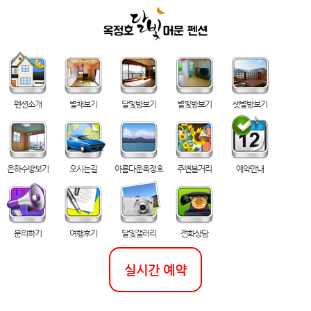
펜션소개
별채보기
달빛방보기
별빛방보기
샛별방보기
은하수방보기
오시는길
아름다운옥정호
주변볼거리
예약안내
문의하기
여행후기
달빛갤러리
전화상담
실시간 예약